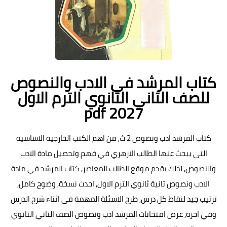
كتاب المرشد في الادب والنصوص
للصف الثاني الثانوي الترم الاول
pdf 2027
كتاب المرشد ادب ونصوص 2 ث, من اهم الكتب الخارجية الاساسية
التى يبحث عنها الطالب الازهري في فهم وتحصيل مادة الادب
والنصوص, لذلك يقدم موقع الطالب المعاصر, كتاب المرشد في مادة
الادب ونصوص تانية ثانوي الترم الاول, احدث نسخة, وضوح كامل,
ترتيب جيد لنقاط كل درس, طرح الاسئلة المهمة في اثناء شرح الدرس
وفي اخره, عرض امتحانات المرشد ادب ونصوص الصف الثاني الثانوي