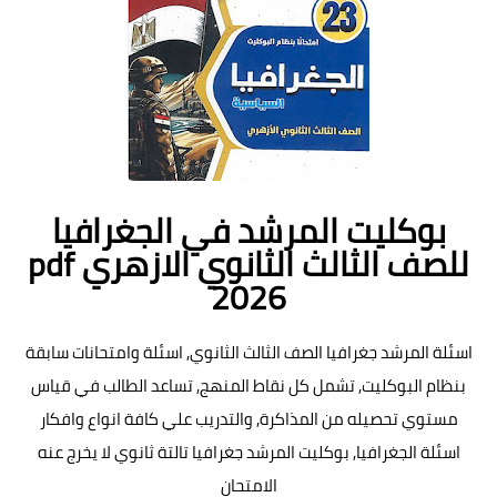
بوكليت المرشد في الجغرافيا
للصف الثالث الثانوي الازهري pdf
2026
اسئلة المرشد جغرافيا الصف الثالث الثانوي, اسئلة وامتحانات سابقة
بنظام البوكليت, تشمل كل نقاط المنهج, تساعد الطالب في قياس
مستوي تحصيله من المذاكرة, والتدريب علي كافة انواع وافكار
اسئلة الجغرافيا, بوكليت المرشد جغرافيا تالتة ثانوي لا يخرج عنه
الامتحان